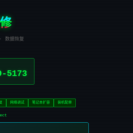
修
 · 数据恢复
9-5173
复
网络调试
笔记本扩容
装机配单
ect