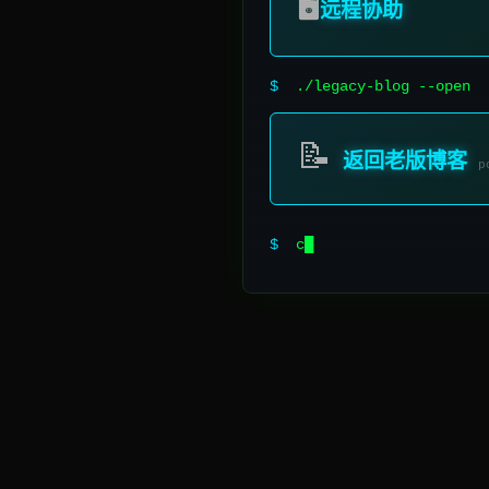
🖥️
远程协助
$
./legacy-blog --open
📝
返回老版博客
p
$
chmod 777 /perf