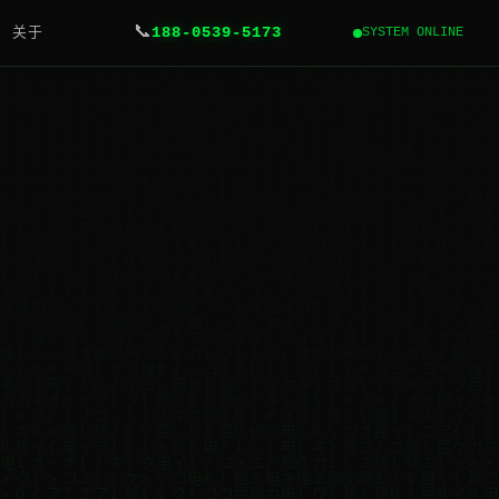
📞
关于
188-0539-5173
SYSTEM ONLINE