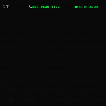
📞
关于
188-0539-5173
SYSTEM ONLINE