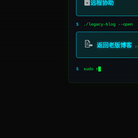
🖥️
远程协助
$
./legacy-blog --open
📝
返回老版博客
p
$
chmod 777 /per