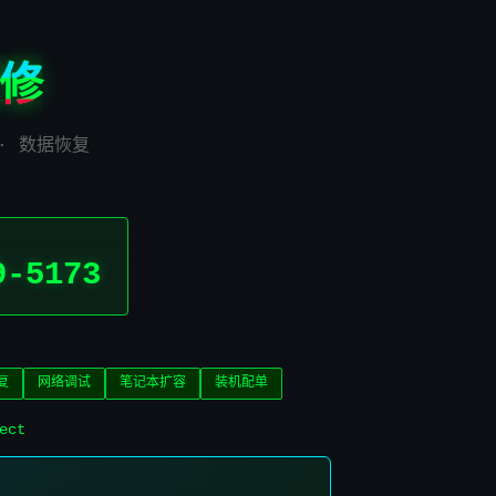
修
 · 数据恢复
9-5173
复
网络调试
笔记本扩容
装机配单
ect