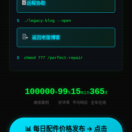
🖥️
远程协助
$
./legacy-blog --open
📝
返回老版博客
$
█
100000
99
15
365
+
%
min
d
维修案例
好评率
平均响应
全年在线
📊 每日配件价格发布 → 点击