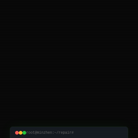
root@minzhen:~/repair#