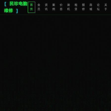
[
民珍电脑
首
会
资
案
价
装
租
报
商
论
关
页
员
讯
例
目
机
赁
修
城
坛
于
维修
]
█