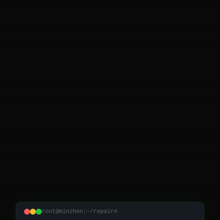
root@minzhen:~/repair#