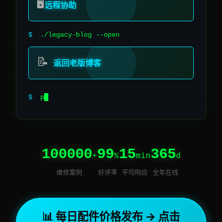
🖥️
远程协助
$
./legacy-blog --open
📝
返回老版博客
$
cat /dev/null
100000
99
15
365
+
%
min
d
维修案例
好评率
平均响应
全年在线
📊 每日配件价格发布 → 点击