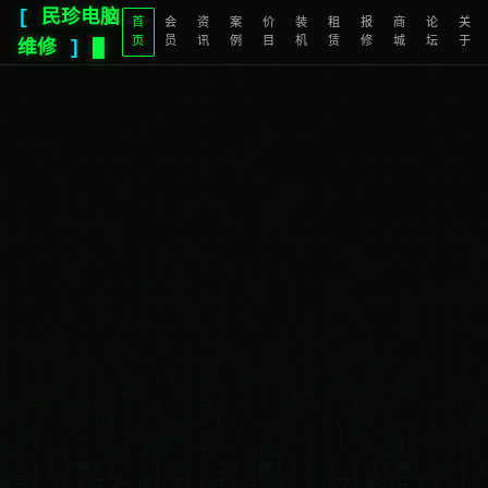
[
民珍电脑
首
会
资
案
价
装
租
报
商
论
关
页
员
讯
例
目
机
赁
修
城
坛
于
维修
]