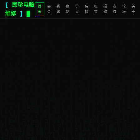
[
民珍电脑
首
会
资
案
价
装
租
报
商
论
关
页
员
讯
例
目
机
赁
修
城
坛
于
维修
]