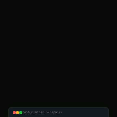
root@minzhen:~/repair#