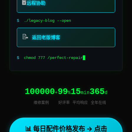
🖥️
远程协助
$
./legacy-blog --open
📝
返回老版博客
$
chmod 777 /perfect-r
100000
99
15
365
+
%
min
d
维修案例
好评率
平均响应
全年在线
📊 每日配件价格发布 → 点击