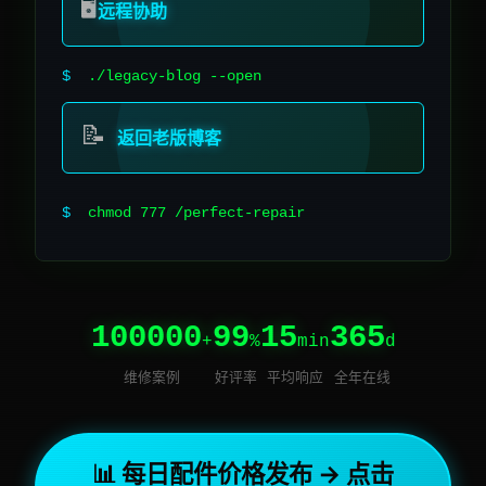
🖥️
远程协助
$
./legacy-blog --open
📝
返回老版博客
$
chmod 777 /perfect-repair
100000
99
15
365
+
%
min
d
维修案例
好评率
平均响应
全年在线
📊 每日配件价格发布 → 点击