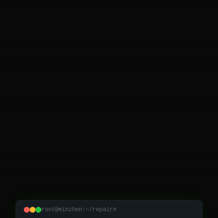
root@minzhen:~/repair#