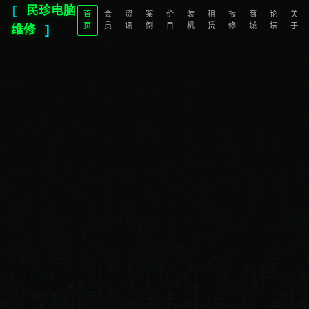
[
民珍电脑
首
会
资
案
价
装
租
报
商
论
关
页
员
讯
例
目
机
赁
修
城
坛
于
维修
]