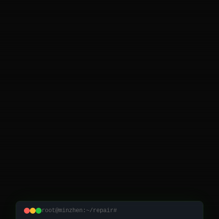
root@minzhen:~/repair#