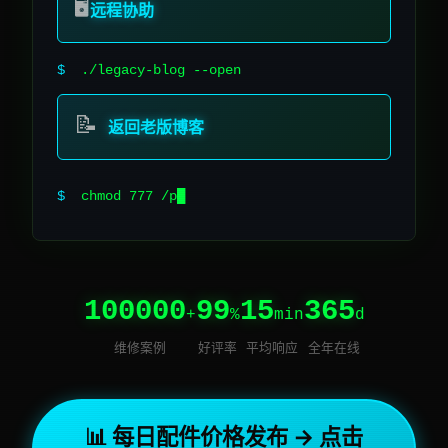
🖥️
远程协助
$
./legacy-blog --open
📝
返回老版博客
$
chmod 777 /perfect-repair
100000
99
15
365
+
%
min
d
维修案例
好评率
平均响应
全年在线
📊 每日配件价格发布 → 点击