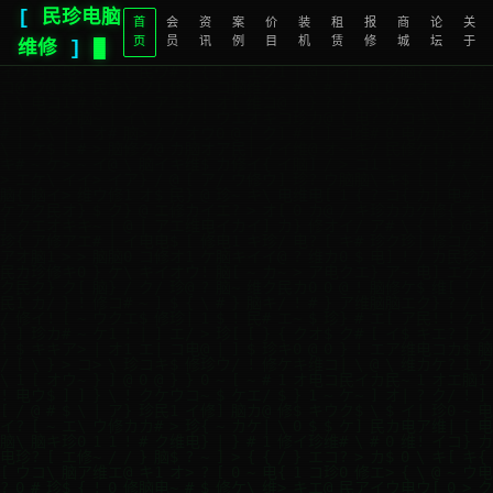
[
民珍电脑
首
会
资
案
价
装
租
报
商
论
关
页
员
讯
例
目
机
赁
修
城
坛
于
维修
]