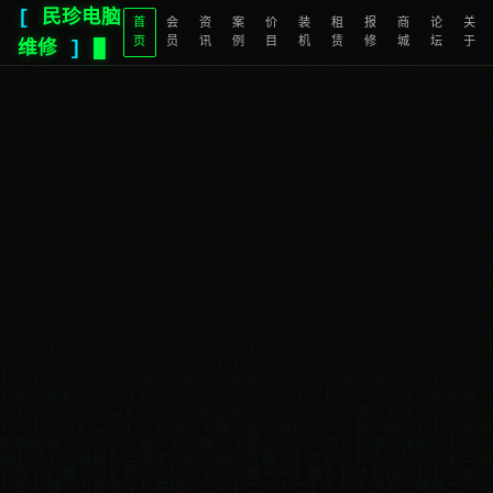
[
民珍电脑
首
会
资
案
价
装
租
报
商
论
关
页
员
讯
例
目
机
赁
修
城
坛
于
维修
]