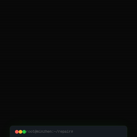
root@minzhen:~/repair#