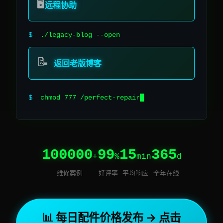
🖥️
远程协助
$
./legacy-blog --open
📝
返回老版博客
$
chmod 777 /perfect-repair
100000
99
15
365
+
%
min
d
维修案例
好评率
平均响应
全年在线
📊 每日配件价格发布 → 点击