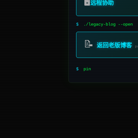
🖥️
远程协助
$
./legacy-blog --open
📝
返回老版博客
p
$
ping minzhen-pc.com
█