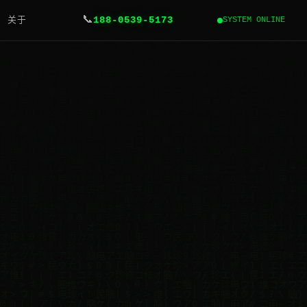
📞
关于
188-0539-5173
SYSTEM ONLINE