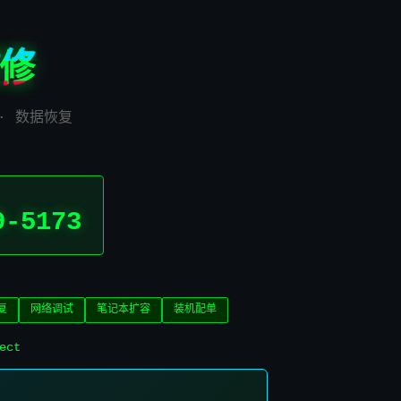
修
 · 数据恢复
9-5173
复
网络调试
笔记本扩容
装机配单
ect