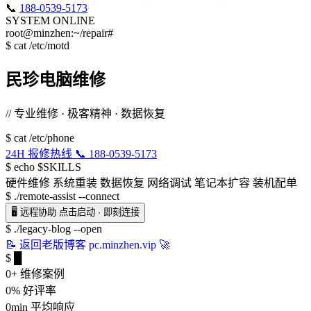
📞
188-0539-5173
SYSTEM ONLINE
root@minzhen:~/repair#
$
cat /etc/motd
民珍电脑维修
// 专业维修 · 极客精神 · 数据恢复
$
cat /etc/phone
24H 报修热线
📞 188-0539-5173
$
echo $SKILLS
硬件维修
系统重装
数据恢复
网络调试
笔记本扩容
装机配单
$
./remote-assist --connect
🖥️
远程协助
点击启动 · 即刻连接
$
./legacy-blog --open
📝
返回老版博客
pc.minzhen.vip 🚀
$
█
0
+
维修案例
0
%
好评率
0
min
平均响应