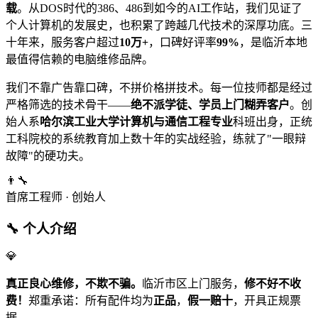
载
。从DOS时代的386、486到如今的AI工作站，我们见证了
个人计算机的发展史，也积累了跨越几代技术的深厚功底。三
十年来，服务客户超过
10万+
，口碑好评率
99%
，是临沂本地
最值得信赖的电脑维修品牌。
我们不靠广告靠口碑，不拼价格拼技术。每一位技师都是经过
严格筛选的技术骨干——
绝不派学徒、学员上门糊弄客户
。创
始人系
哈尔滨工业大学计算机与通信工程专业
科班出身，正统
工科院校的系统教育加上数十年的实战经验，练就了"一眼辩
故障"的硬功夫。
👨‍🔧
首席工程师 · 创始人
🔧 个人介绍
💎
真正良心维修，不欺不骗。
临沂市区上门服务，
修不好不收
费！
郑重承诺：所有配件均为
正品
，
假一赔十
，开具正规票
据。