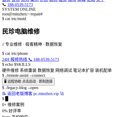
📞
188-0539-5173
SYSTEM ONLINE
root@minzhen:~/repair#
$
cat /etc/motd
民珍电脑维修
// 专业维修 · 极客精神 · 数据恢复
$
cat /etc/phone
24H 报修热线
📞 188-0539-5173
$
echo $SKILLS
硬件维修
系统重装
数据恢复
网络调试
笔记本扩容
装机配单
$
./remote-assist --connect
🖥️
远程协助
点击启动 · 即刻连接
$
./legacy-blog --open
📝
返回老版博客
pc.minzhen.vip 🚀
$
█
0
+
维修案例
0
%
好评率