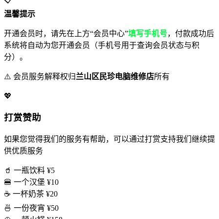
温馨提示
开通会员时，请先在上方“会员中心”
填写手机号
，付款成功后
系统将自动为您开通会员（手机号用于查询会员状态与积
分）。
⚠️ 会员服务解释权归
兰山区民珍电脑维修店
所有
💖
打赏赞助
如果您觉得我们的服务有帮助，可以通过打赏支持我们继续提
供优质服务
🥤
一瓶饮料
¥5
🍔
一个汉堡
¥10
☕
一杯奶茶
¥20
🍜
一份夜宵
¥50