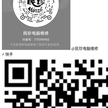
@民珍电脑维修
⚡
快手