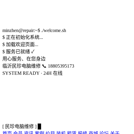
minzhen@repair:~$ ./welcome.sh
$
正在初始化系统...
$
加载欢迎页面...
$
服务已就绪 ✓
用心服务、在您身边
临沂民珍电脑维修
📞 18805395173
SYSTEM READY · 24H 在线
[
民珍电脑维修
]
█
首页
会员
资讯
案例
价目
装机
租赁
报修
商城
论坛
关于