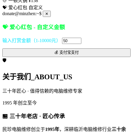
🍲
一顿火锅
¥158
💝
爱心红包
自定义
donate@minzhen:~$
✕
💝 爱心红包 - 自定义金额
输入打赏金额（1-10000元）
💰
支付宝支付
🛡️
关于我们
_ABOUT_US
三十年匠心 · 值得信赖的电脑维修专家
1995
年创立至今
🏪 三十年老店 · 匠心传承
民珍电脑维修创立于
1995年
，深耕临沂电脑维修行业
三十余