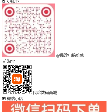
📕
小红书
@民珍电脑维修
🛒
淘宝
民珍数码商城
🏪
微信小店