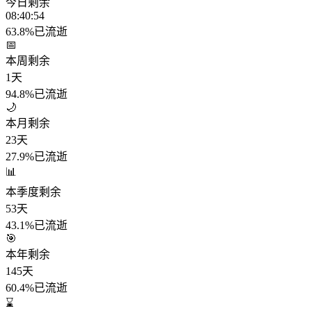
今日剩余
08:40:52
63.8%
已流逝
📅
本周剩余
1天
94.8%
已流逝
🌙
本月剩余
23天
27.9%
已流逝
📊
本季度剩余
53天
43.1%
已流逝
🎯
本年剩余
145天
60.4%
已流逝
⌛