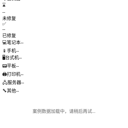
⌛
--
未修复
✅
--
已修复
💻
笔记本
--
📱
手机
--
🖥️
台式机
--
📟
平板
--
🖨️
打印机
--
🖧
服务器
--
🔧
其他
--
案例数据加载中，请稍后再试...