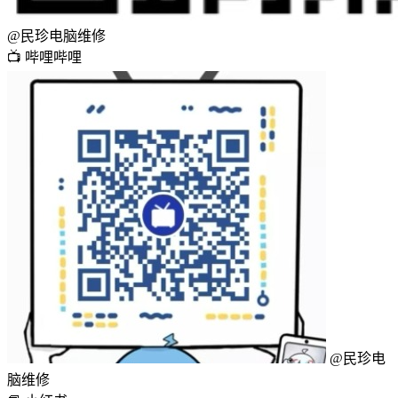
@民珍电脑维修
📺
哔哩哔哩
@民珍电
脑维修