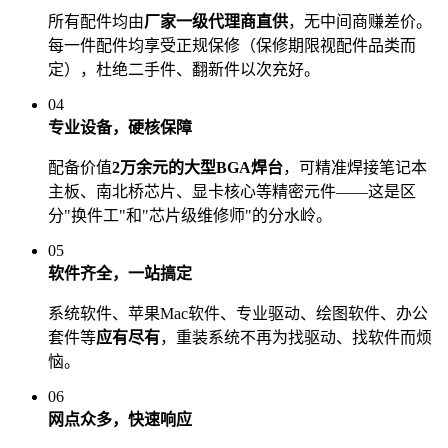
所有配件均由
厂家一级代理商直供
，无中间商赚差价。
每一件配件均享受正规保修（保修期限视配件品类而
定），杜绝二手件、翻新件以次充好。
04
专业设备，硬核保障
配备价值
2万余元的大型BGA焊台
，可精准焊接笔记本
主板、南北桥芯片、显卡核心等精密元件——这是区
分"换件工"和"芯片级维修师"的分水岭。
05
软件齐全，一站搞定
系统软件、苹果Mac软件、专业驱动、绘图软件、办公
套件等
应有尽有
，重装系统不再为找驱动、找软件而烦
恼。
06
网点众多，快速响应