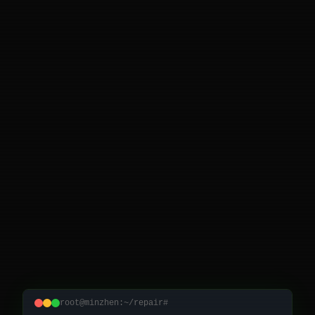
root@minzhen:~/repair#