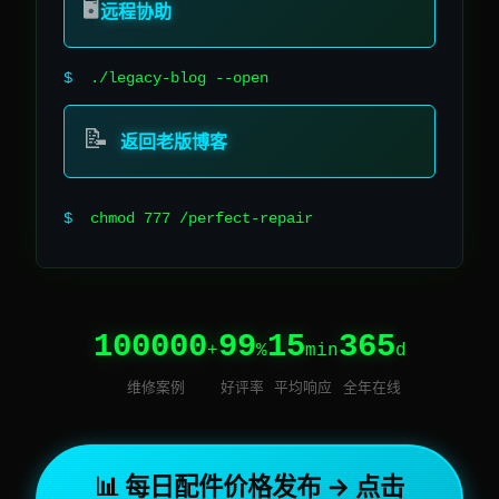
🖥️
远程协助
$
./legacy-blog --open
📝
返回老版博客
$
chmod 777 /per
100000
99
15
365
+
%
min
d
维修案例
好评率
平均响应
全年在线
📊 每日配件价格发布 → 点击