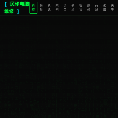
[
民珍电脑
首
会
资
案
价
装
租
报
商
论
关
页
员
讯
例
目
机
赁
修
城
坛
于
维修
]