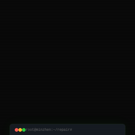
root@minzhen:~/repair#