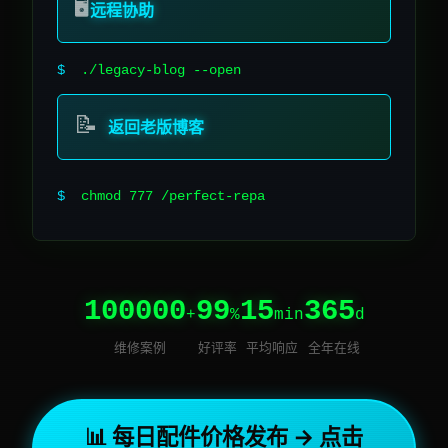
🖥️
远程协助
$
./legacy-blog --open
📝
返回老版博客
$
chmod 777 /perfect-repair
100000
99
15
365
+
%
min
d
维修案例
好评率
平均响应
全年在线
📊 每日配件价格发布 → 点击