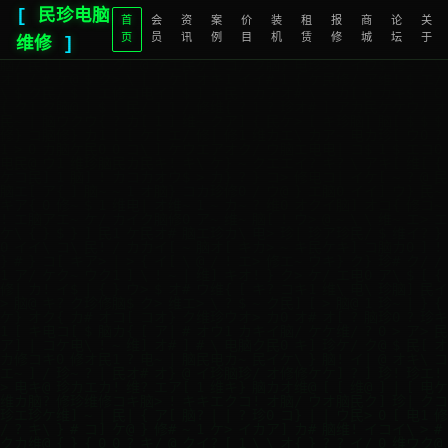
[
民珍电脑
首
会
资
案
价
装
租
报
商
论
关
页
员
讯
例
目
机
赁
修
城
坛
于
维修
]